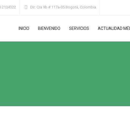
0 2134322
Dir:
Cra 9b # 117a-05 Bogotá, Colombia
INICIO
BIENVENIDO
SERVICIOS
ACTUALIDAD MÉ