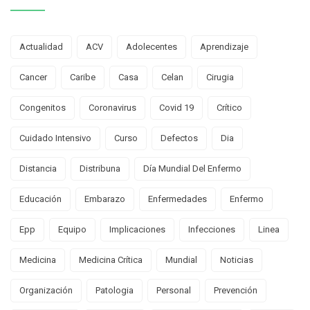
Actualidad
ACV
Adolecentes
Aprendizaje
Cancer
Caribe
Casa
Celan
Cirugia
Congenitos
Coronavirus
Covid 19
Crítico
Cuidado Intensivo
Curso
Defectos
Dia
Distancia
Distribuna
Día Mundial Del Enfermo
Educación
Embarazo
Enfermedades
Enfermo
Epp
Equipo
Implicaciones
Infecciones
Linea
Medicina
Medicina Crítica
Mundial
Noticias
Organización
Patologia
Personal
Prevención