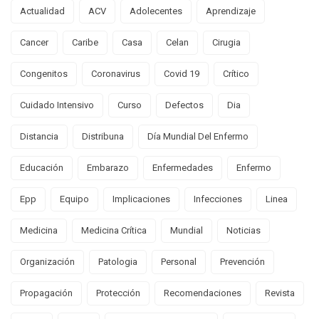
Actualidad
ACV
Adolecentes
Aprendizaje
Cancer
Caribe
Casa
Celan
Cirugia
Congenitos
Coronavirus
Covid 19
Crítico
Cuidado Intensivo
Curso
Defectos
Dia
Distancia
Distribuna
Día Mundial Del Enfermo
Educación
Embarazo
Enfermedades
Enfermo
Epp
Equipo
Implicaciones
Infecciones
Linea
Medicina
Medicina Crítica
Mundial
Noticias
Organización
Patologia
Personal
Prevención
Propagación
Protección
Recomendaciones
Revista