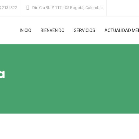
0 2134322
Dir:
Cra 9b # 117a-05 Bogotá, Colombia
INICIO
BIENVENIDO
SERVICIOS
ACTUALIDAD MÉ
a