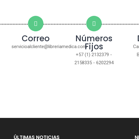
Correo
Números
Fijos
servicioalcliente@libreriamedica.com
Ca
+57 (1) 2132379 -
2158335 - 6202294
ÚLTIMAS NOTICIAS
N