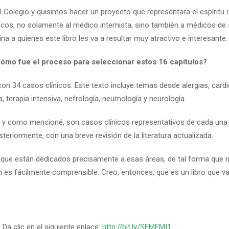
Colegio y quisimos hacer un proyecto que representara el espíritu d
cos, no solamente al médico internista, sino también a médicos de s
a a quienes este libro les va a resultar muy atractivo e interesante.
cómo fue el proceso para seleccionar estos 16 capítulos?
con 34 casos clínicos. Este texto incluye temas desde alergias, cardi
a, terapia intensiva, nefrología, neumología y neurología.
s y como mencioné, son casos clínicos representativos de cada una 
teriormente, con una breve revisión de la literatura actualizada.
que están dedicados precisamente a esas áreas, de tal forma que no
an es fácilmente comprensible. Creo, entonces, que es un libro que va 
 Da clic en el siguiente enlace:
http://bit.ly/SEMEMI1