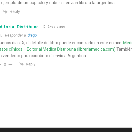
ejemplo de un capitulo y saber si envian libro a la argentina.
Reply
ditorial Distribuna
2 years ago
Responder a
diego
uenos días Dr, el detalle del libro puede encontrarlo en este enlace:
Medi
asos clínicos – Editorial Medica Distribuna (libreriamedica.com)
También
n vendedor para coordinar el envío a Argentina.
Reply
0