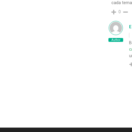
cada tema 
0
E
Author
B
c
u