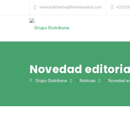
servicioalcliente@libreriamedica.com
+(57)35
Novedad editorial
Grupo Distribuna
>
Noticias
>
Novedad edi