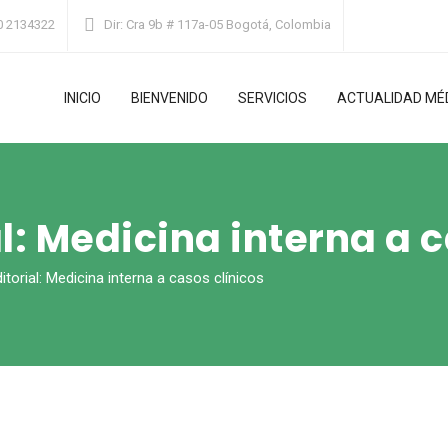
0 2134322
Dir:
Cra 9b # 117a-05 Bogotá, Colombia
INICIO
BIENVENIDO
SERVICIOS
ACTUALIDAD MÉ
: Medicina interna a c
torial: Medicina interna a casos clínicos