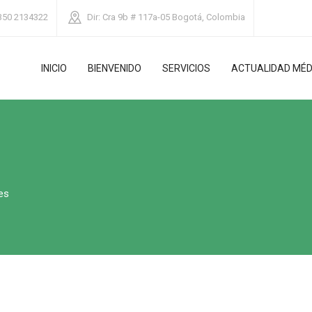
350 2134322
Dir:
Cra 9b # 117a-05 Bogotá, Colombia
INICIO
BIENVENIDO
SERVICIOS
ACTUALIDAD MÉD
es