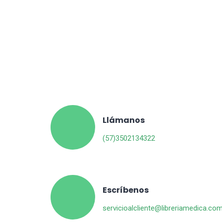
Llámanos
(57)3502134322
Escríbenos
servicioalcliente@libreriamedica.co