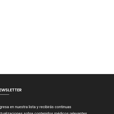
EWSLETTER
gresa en nuestra lista y recibirás continuas
tualizaciones sobre contenidos médicos relevantes