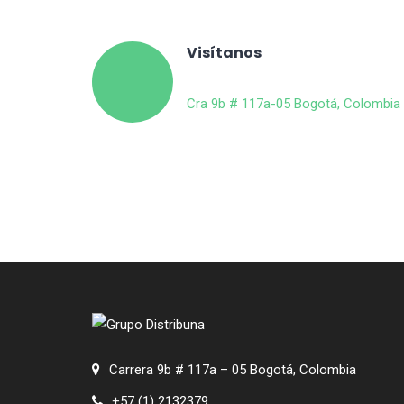
Visítanos
Cra 9b # 117a-05 Bogotá, Colombia
Carrera 9b # 117a – 05 Bogotá, Colombia
+57 (1) 2132379