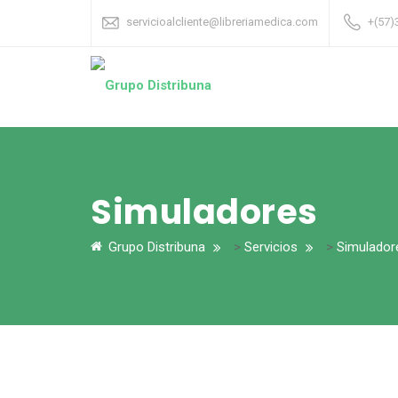
servicioalcliente@libreriamedica.com
+(57)
Simuladores
Grupo Distribuna
>
Servicios
>
Simulador