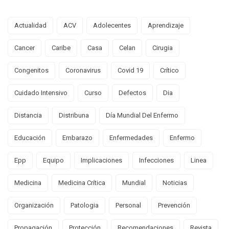
Actualidad
ACV
Adolecentes
Aprendizaje
Cancer
Caribe
Casa
Celan
Cirugia
Congenitos
Coronavirus
Covid 19
Crítico
Cuidado Intensivo
Curso
Defectos
Dia
Distancia
Distribuna
Día Mundial Del Enfermo
Educación
Embarazo
Enfermedades
Enfermo
Epp
Equipo
Implicaciones
Infecciones
Linea
Medicina
Medicina Crítica
Mundial
Noticias
Organización
Patologia
Personal
Prevención
Propagación
Protección
Recomendaciones
Revista