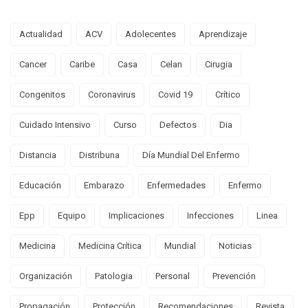
Actualidad
ACV
Adolecentes
Aprendizaje
Cancer
Caribe
Casa
Celan
Cirugia
Congenitos
Coronavirus
Covid 19
Crítico
Cuidado Intensivo
Curso
Defectos
Dia
Distancia
Distribuna
Día Mundial Del Enfermo
Educación
Embarazo
Enfermedades
Enfermo
Epp
Equipo
Implicaciones
Infecciones
Linea
Medicina
Medicina Crítica
Mundial
Noticias
Organización
Patologia
Personal
Prevención
Propagación
Protección
Recomendaciones
Revista